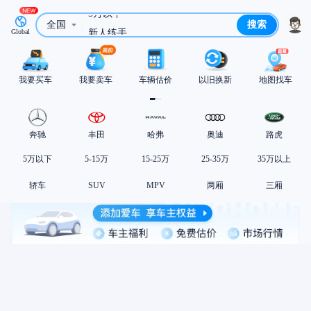
5万以下
全国
搜索
新人练手
Global
15万宝马
我要买车
我要卖车
车辆估价
以旧换新
地图找车
奔驰
丰田
哈弗
奥迪
路虎
5万以下
5-15万
15-25万
25-35万
35万以上
轿车
SUV
MPV
两厢
三厢